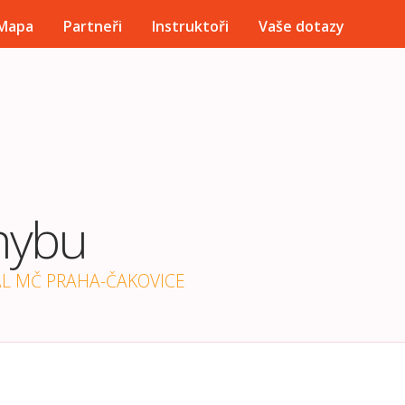
Přejít k hlavnímu obsahu
Mapa
Partneři
Instruktoři
Vaše dotazy
hybu
ÁL MČ PRAHA-ČAKOVICE