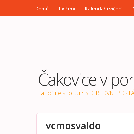
HLAVNÍ MENU
Domů
Cvičení
Kalendář cvičení
Čakovice v po
Fandíme sportu • SPORTOVNÍ PORT
vcmosvaldo