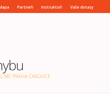
Přejít k hlavnímu obsahu
Mapa
Partneři
Instruktoři
Vaše dotazy
hybu
ÁL MČ PRAHA-ČAKOVICE