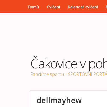
HLAVNÍ MENU
Domů
Cvičení
Kalendář cvičení
Čakovice v po
Fandíme sportu • SPORTOVNÍ PORT
dellmayhew